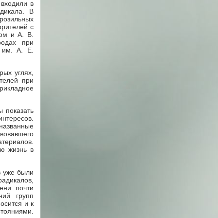
 входили в
дикала. В
розильных
орителей с
ом и А. В.
родах при
им. А. Е.
рых углях,
ителей при
рикладное
ы показать
интересов.
 названные
твовавшего
атериалов.
ю жизнь в
в уже были
радикалов,
ени почти
ний групп
осится и к
тояниями.