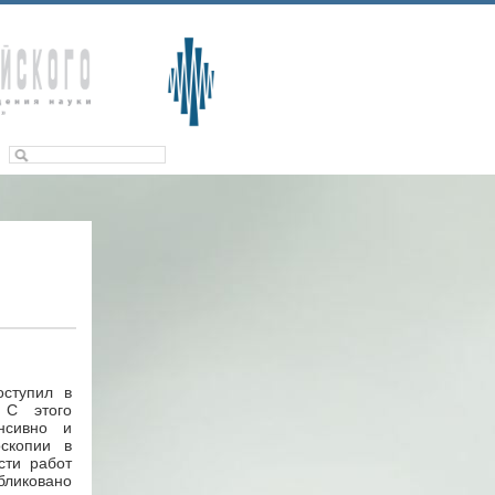
оступил в
. С этого
нсивно и
оскопии в
сти работ
бликовано