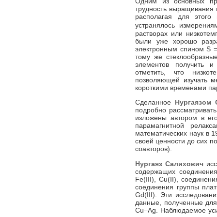
Одним из основных пре
трудность выращивания 
располагая для этого 
устранялось измерения
растворах или низкотем
были уже хорошо разр
электронным спином S = 
тому же стеклообразны
элементов получить и
отметить, что низкот
позволяющей изучать м
короткими временами па
Сделанное
Нургаязом 
подробно рассматривать
изложены автором в ег
парамагнитной релакс
математических наук в 1
своей ценности до сих п
соавторов).
Нургаяз Салихович
исс
содержащих соединения эле
Fe(III), Cu(II), соединени
соединения группы плати
Gd(III). Эти исследова
данные, полученные для
Cu–Ag. Наблюдаемое усил