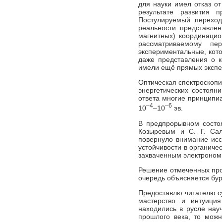
для науки имел отказ от
результате развития 
Постулируемый переход
реальности представлен
магнитных) координацио
рассматриваемому пе
экспериментальные, кот
даже представления о к
имели ещё прямых экспе
Оптическая спектроскоп
энергетических состояни
ответа многие принципиа
–4
–6
10
–10
эв.
В предпрорывном состоя
Козыревым и С. Г. Сал
повернуло внимание исс
устойчивости в органиче
захваченным электроном 
Решение отмеченных про
очередь объясняется бур
Предоставлю читателю су
мастерство и интуиц
находились в русле нау
прошлого века, то можн