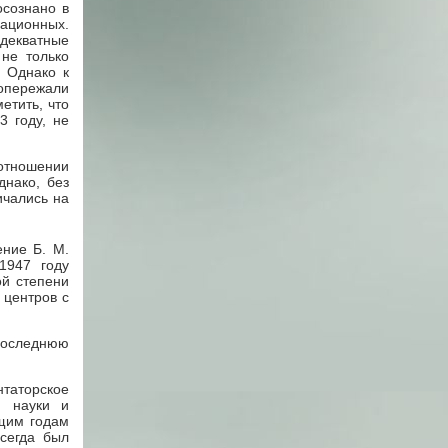
осознано в
ационных.
декватные
 не только
. Однако к
опережали
етить, что
3 году, не
 отношении
днако, без
ичались на
ение Б. М.
1947 году
ой степени
 центров с
 последнюю
нтаторское
я науки и
ющим годам
всегда был