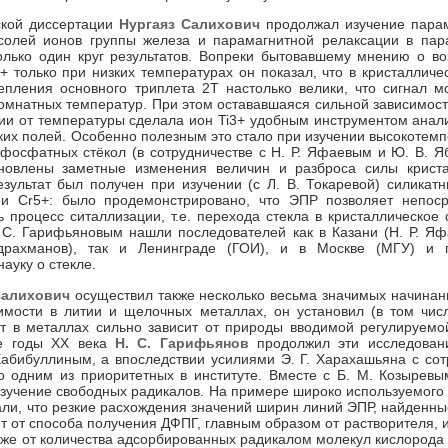
ской диссертации
Нургаяз Салихович
продолжал изучение парам
 солей ионов группы железа и парамагнитной релаксации в пар
олько один круг результатов. Вопреки бытовавшему мнению о в
 только при низких температурах он показал, что в кристалличе
пления основного триплета 2Т настолько велики, что сигнал м
комнатных температур. При этом остававшаяся сильной зависимос
ии от температуры сделала ион Ti3+ удобным инструментом анал
ких полей. Особенно полезным это стало при изучении высокотем
 фосфатных стёкол (в сотрудничестве с Н. Р. Яфаевым и Ю. В. Я
новлены заметные изменения величин и разброса силы криста
зультат был получен при изучении (с Л. В. Токаревой) силикатн
и Cr5+: было продемонстрировано, что ЭПР позволяет непоср
 процесс ситаллизации, т.е. перехода стекла в кристаллическое 
 С. Гарифьяновым нашли последователей как в Казани (Н. Р. Яф
бдрахманов), так и Ленинграде (ГОИ), и в Москве (МГУ) и 
ауку о стекле.
Салихович
осуществил также несколько весьма значимых начинан
мости в литии и щелочных металлах, он установил (в том чис
т в металлах сильно зависит от природы вводимой регулируем
-е годы XX века
Н. С. Гарифьянов
продолжил эти исследовани
абибуллиным, а впоследствии усилиями Э. Г. Харахашьяна с со
о одним из приоритетных в институте. Вместе с Б. М. Козырев
учение свободных радикалов. На примере широко используемого 
али, что резкие расхождения значений ширин линий ЭПР, найденн
т от способа получения ДФПГ, главным образом от растворителя, и
акже от количества адсорбированных радикалом молекул кислорода 