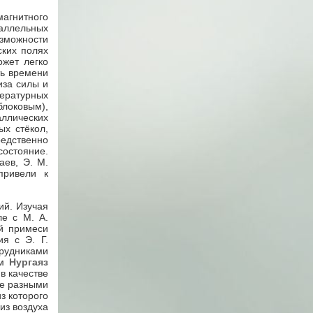
агнитного
аллельных
озможности
ских полях
ожет легко
ть времени
иза силы и
пературных
блоковым),
ллических
ых стёкол,
едственно
состояние.
аев, Э. М.
привели к
ий. Изучая
ле с М. А.
ой примеси
я с Э. Г.
трудниками
ым
Нургаяз
в качестве
ые разными
з которого
из воздуха