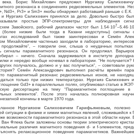
X века. Борис Михайлович предложил
Нургаязу Салиховичу
итного резонанса в соединениях редкоземельных элементов. Не
+, Nd3+, Pr3+ и Sm3+ якобы обнаружил работавший раньше с Е.К.
, и
Нургаяз Салихович
принялся за дело. Довольно быстро был
 называли простые ЭПР-спектрометры для наблюдения сигн
7
схем Завойского, рабочий диапазон частот был 1.54·10
–5.46·1
е (более низкие были тогда в Казани недоступны) сигналы 
татах исследований был также заинтересован и Семён Алек
ом Михайловичем частенько заходили в лабораторию, интересов
, продолжайте”, – говорили они, слыша о неудачных попытка
 сигналы парамагнитного резонанса. Он продолжал. Варьиро
ебирал – ничего. Сначала задерживался в институте допоздна
илки и нередко вообще ночевал в лаборатории. “Не получается? Н
 других получалось, должно и у вас получиться”, – советовали рук
стория? Семён Александрович выполнил расчёты времён пара
что парамагнитный резонанс редкоземельных ионов, не находя
даться только при низких температурах.
Нургаяз Салихович
и
глощение Gd3+ в параллельных полях, опубликовал статью в ЖЭТ
тскую диссертацию на тему “Парамагнитное поглощение в 
льных элементов”. После этого началась полнокровная научн
незапной кончины в марте 1970 года.
деланное
Нургаязом Салиховичем Гарифьяновым,
полезно в
й ситуации в физике и химии магнитных явлений, сложившейся к 
кже возможности парамагнитного резонанса в этой области науки. 
и Ван Флека были заложены основы теории электрического криста
иальные различия магнитного поведения d- и f-элементов, пре
бъяснять релаксационное поведение парамагнетиков. Важнейшее