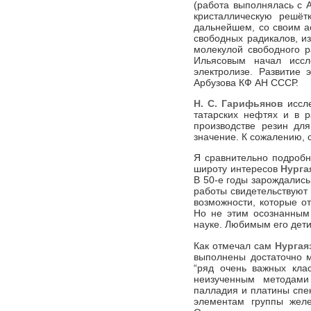
(работа выполнялась с А
кристаллическую решёт
дальнейшем, со своим а
свободных радикалов, и
молекулой свободного р
Ильясовым начал иссл
электролизе. Развитие
Арбузова КФ АН СССР.
Н. С. Гарифьянов
иссле
татарских нефтях и в р
производстве резин дл
значение. К сожалению, 
Я сравнительно подробн
широту интересов
Нурга
В 50-е годы зарождалис
работы свидетельствуют 
возможности, которые о
Но не этим осознанным
науке. Любимым его дети
Как отмечал сам
Нургая
выполнены достаточно м
“ряд очень важных кла
неизученным методами 
палладия и платины спе
элементам группы желе