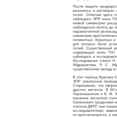
После защиты кандидат
резонанса в растворах
полях. Отметим здесь т
наблюдать ЭПР иона Ti3+
низкой симметрии расще
наблюдаться вплоть до 
парамагнитной релаксац
симметрии кристалличес
силикатных, боратных и
для которых были уста
полей. Существенный ре
содержащих ионы Ti3+ 
наблюдать и исследовать
Исследования стёкол Н.
Абдрашитова, Р. С. А
существенному вкладу в н
В этот период
Нургаяз 
ЭПР электронов проводи
Стариковым), что эффек
другого металла. В 60
Харахашьяном и Б. М. Х
изучение металлов стал
Салихович
продолжил из
эталона ДФПГ они показ
исследователями, завися
он кристаллизуется, а т