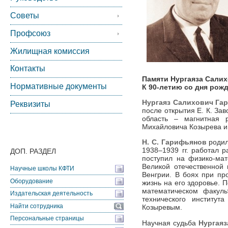
Советы
Профсоюз
Жилищная комиссия
Контакты
Памяти Нургаяза Сали
Нормативные документы
К 90-летию со дня рож
Нургаяз Салихович Га
Реквизиты
после открытия Е. К. За
область – магнитная 
Михайловича Козырева и
Н. С. Гарифьянов
родил
1938–1939 гг. работал 
ДОП. РАЗДЕЛ
поступил на физико-мате
Великой отечественной 
Научные школы КФТИ
Венгрии. В боях при пр
Оборудование
жизнь на его здоровье. 
математическом факуль
Издательская деятельность
технического институ
Найти сотрудника
Козыревым.
Персональные страницы
Научная судьба
Нургаяз