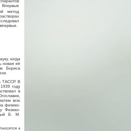
спирантов
. Впервые
ый метод
растворах
сследовал
 впервые.
уку, когда
ь новая её
ом Бориса
ехе.
а ТАССР. В
 1939 году
аствовал в
Югославии,
 затем всю
на физико-
у Физико-
мый Б. М.
тносятся к