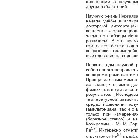
пионерским, а получаем
других лабораторий.
Научную жизнь
Нургаяз
начала учёбы в аспир
докторской диссертации
веществ – координацион
элементов таблицы Менд
развитием. В это врем
комплексов без их выде
сверхтонких взаимодейс
исследования на вершин
Первые годы научной
собственного направлен
спектрометрами сантиме
Принципиальным моменто
же важно, что, имея де
физики, так и химии, он
результатов. Исследо
температурной зависим
средах позволяли пол
гамильтониана, так и о
только при измерения
(боратное стекло) и и
Козыревым и М. М. Зар
57
Fe
. Интересно отмети
57
структуру от Fe
в разба