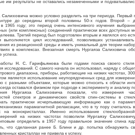
ые им результаты не оставались незамеченными и подхватывали
а Салиховича
можно условно разделить на три периода. Первый 
антуре до середины второй половины 50-х годов. Второй – 
 в 1965 году; это период очень интенсивного изучения выбранн
ных (или комплексных) соединений практически всех доступных 
елеева. Третий период был подготовлен вторым и являлся его ес
я выполняется цикл исследований, позволивших устанавливать 
ления из реакционной среды и иметь уникальный для теории набо
твиях в комплексах. Внезапная смерть Нургаяза Салиховича об
е успеха.
 работы
Н. С. Гарифьянова
были годами поиска своего стиля
ия исследований. С самого начала он использовал, наряду с общ
трового диапазона, приборы, работающие на низких частотах, 30
м является использование неупорядоченных сред для измерени
ло с разными объектами, которые можно относить к области инт
 всегда оставался физиком при подходе к эксперименту и анализу 
вания
Нургаяза Салиховича
показали, что измерения час
остей спектров и динамических свойств спин-системы в стекл
учать практически исчерпывающую информацию как о парамет
 механизмах парамагнитной релаксации, что в ту пору считалось
х на монокристаллах. Именно использование стеклообразно
змерений на низких частотах позволили
Нургаязу Салихович
иповым определить в 1957 году правильное значение спина ядр
ть, что сделанная ранее Б. Блини и др. попытка обнаружить с
вленных кристаллах не привела к успеху.