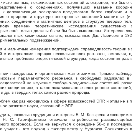
 чисто ионных, локализованных состояний электронов, что было 
представлений о соединениях, получивших название координ
 к делокализации электронов предполагал более глубокие и а
ия о природе и структуре элект­ронных состояний магнитных (и
нных соединений и магнитных центров в структуре твёрдых тел
риоду времени теоретические исследования существенно 
орые ещё только должны были бы быть выполнены. Интересно зам
овалентных химических связях, высказанные Дж. Льюисом в 192
риментальных подтверждений.
ия и магнитные измерения подтверждали справедливость теории в
й с интервалами порядка нескольких электрон-вольт, оставляя, о
льные проблемы энергетической структуры, когда состояния разл
нии находилась и органичес­кая магнетохимия. Прямое наблюд
иховым парамагнитного резонанса в свободных радикалах в 
ледователей на изучение свободно-радикальных состояний разн
ских соединениях, а также локализованных электронных состояний,
и др. в твёрдых телах самой разной природы.
блем как раз находилось в сфере возможностей ЭПР, и этим не в
ное развитие науки, связанной с ЭПР.
дить, насколько эрудиция и интересы Б. М. Козырева и экспериме
ия
Н. С. Гарифьянова
отвечали потребностям развивающейс
чного прогресса. Если же вернуться к середине 50-х и последу
о увидеть, что подход к эксперименту у Нургаяза Салиховича 