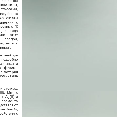
 является
свои силы,
сталлами,
лаждённых
ных систем
динений с
роким). “К
 для ряда
жно также
й средой,
и, но и с
иями”.
ко-нибудь
и подробно
зонанса и
а физико-
не потерял
упоминание
х стёклах,
I), Mn(II),
), Ag(II) и
о элемента
едставляют
 Fе–Ru–Os,
действия с