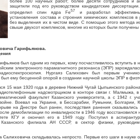
более 100 научных работ; более десяти сотрудников и а
защитили под его руководством кандидатские диссертации
57
определил спин ядра Fе
и разработал эффективн
установления состава и строения химических комплексов в 
без выделения их в чистом виде. С помощью этого метода и
свыше двухсот комплексов, многие из которых были получены
ховича Гарифьянова.
дения
рифьяно
в был одним из первых, кому посчастливилось вступить в на
войским электронного парамагнитного резонанса (ЭПР) зарождалас
радиоспектроскопия. Нургаяз Салихович был первым ученик
 был ему бесценной опорой в создании научной школы ЭПР в физт
ся 15 мая 1920 года в деревне Нижний Чугай Цыпьинского район
радиотелефонным надсмотрщиком в конторе связи г. Малмыжа, в
­матический факультет Казанского университета, а с 1942 г. уч
войне. Воевал на Украине, в Бессарабии, Румынии, Болгарии, 
орыве на Днестре был ранен, последствия ранения сказывались
После демобилизации по инвалидности в 1946 году восстановился 
тете КГУ и окончил его в 1949 году. Поступил в аспирантур
та Казанского филиала АН СССР, в сектор физики, руководи
а Салиховича
складывалась непросто. Первые его шаги в науке о