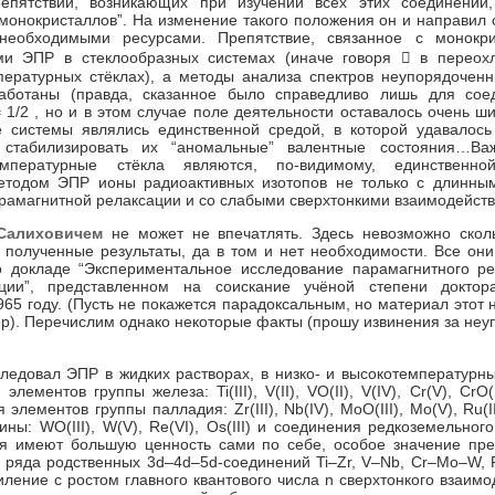
пятствий, возникающих при изучении всех этих соединений,
монокристаллов”. На изменение такого положения он и направил 
необходимыми ресурсами. Препятствие, связанное с монокри
ми ЭПР в стеклообразных системах (иначе говоря  в переох
пературных стёклах), а методы анализа спектров неупорядочен
аботаны (правда, сказанное было справедливо лишь для сое
1/2 , но и в этом случае поле деятельности оставалось очень ши
е системы являлись единственной средой, в которой удавалось
 стабилизировать их “аномальные” валентные состояния…Ва
емпературные стёкла являются, по-видимому, единственно
етодом ЭПР ионы радиоактивных изотопов не только с длинным
рамагнитной релаксации и со слабыми сверхтонкими взаимодейств
Салиховичем
не может не впечатлять. Здесь невозможно сколь
 полученные результаты, да в том и нет необходимости. Все он
о докладе “Экспериментальное исследование парамагнитного ре
ации”, представленном на соискание учёной степени доктор
965 году. (Пусть не покажется парадоксальным, но материал этот 
ор). Перечислим однако некоторые факты (прошу извинения за не
ледовал ЭПР в жидких растворах, в низко- и высокотемпературны
ментов группы железа: Ti(III), V(II), VO(II), V(IV), Cr(V), CrO(II
я элементов группы палладия: Zr(III), Nb(IV), MoO(III), Mo(V), Ru(III
ны: WO(III), W(V), Re(VI), Os(III) и соединения редкоземельног
ния имеют большую ценность сами по себе, особое значение пр
 ряда родственных 3d–4d–5d-соединений Ti–Zr, V–Nb, Cr–Mo–W,
ение с ростом главного квантового числа n сверхтонкого взаимо