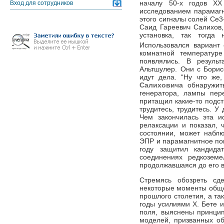
началу 50-х годов X
Вход для сотрудников
исследованием парамагн
этого сигналы солей Се3
Саид Гареевич Салихов
установка, так тогда
Использовался вариант 
комнатной температур
появлялись. В резуль
Альтшулер. Они с Борис
идут дела. “Ну что же
Салиховича
обнаружить
генератора, лампы пер
притащил какие-то подст
трудитесь, трудитесь. У
Чем закончилась эта и
релаксации и показал, 
состоянии, может наблю
ЭПР и парамагнитное по
году защитил кандида
соединениях редкоземе
продолжавшаяся до его в
Стремясь обозреть с
некоторые моменты обще
прошлого столетия, а та
годы усилиями Х. Бете 
поля, выяснены принцип
моделей, призванных о