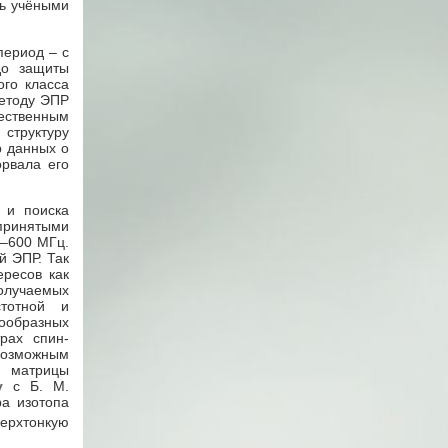
сь учёными
период – с
до защиты
ого класса
методу ЭПР
тественным
структуру
р данных о
орвала его
 и поиска
епринятыми
0–600 МГц.
й ЭПР. Так
ересов как
получаемых
тотной и
ообразных
рах спин-
 возможным
й матрицы
у
с Б. М.
а изотопа
верхтонкую