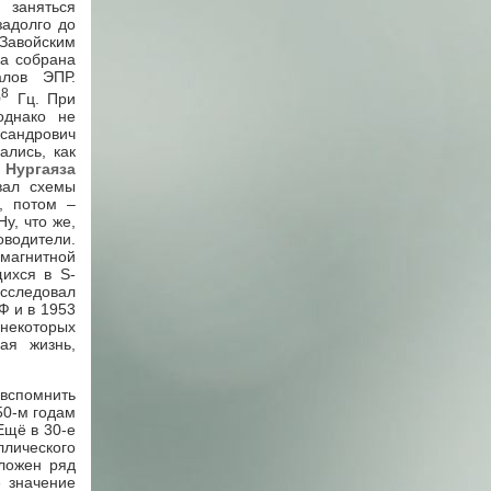
заняться
задолго до
 Завойским
а собрана
алов ЭПР.
8
0
Гц. При
однако не
сандрович
ались, как
х
Нургаяза
вал схемы
, потом –
у, что же,
оводители.
магнитной
щихся в S-
сследовал
Ф и в 1953
некоторых
ая жизнь,
спомнить
50-м годам
Ещё в 30-е
ллического
дложен ряд
 значение