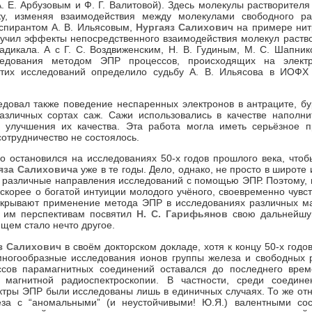
. Е. Арбузовым и Ф. Г. Валитовой). Здесь молекулы растворителя
ку, изменяя взаимодействия между молекулами свободного ра
спирантом А. В. Ильясовым,
Нургаяз Салихович
на примере нит
зучил эффекты непосредственного взаимодействия молекул раств
адикала. А с Г. С. Воздвиженским, Н. В. Гудиным, М. С. Шапник
едования методом ЭПР процессов, происходящих на элект
 этих исследований определило судьбу А. В. Ильясова в ИОФХ 
довал также поведение неспаренных электронов в антраците, бу
азличных сортах саж. Сажи использовались в качестве наполн
я улучшения их качества. Эта работа могла иметь серьёзное п
сотрудничество не состоялось.
о остановился на исследованиях 50-х годов прошлого века, чтоб
яза Салиховича
уже в те годы. Дело, однако, не просто в широте 
ь различные направления исследований с помощью ЭПР. Поэтому,
скорее о богатой интуиции молодого учёного, своевременно чувс
ткрывают применение метода ЭПР в исследованиях различных м
 им перспективам посвятил
Н. С. Гарифьянов
свою дальнейшу
щем стало нечто другое.
з Салихович
в своём докторском докладе, хотя к концу 50-х годо
ногообразные исследования ионов группы железа и свободных 
ссов парамагнитных соединений оставался до последнего врем
магнитной радиоспектроскопии. В частности, среди соедине
ктры ЭПР были исследованы лишь в единичных случаях. То же отн
за с “аномальными” (и неустойчивыми! Ю.Я.) валентными сос