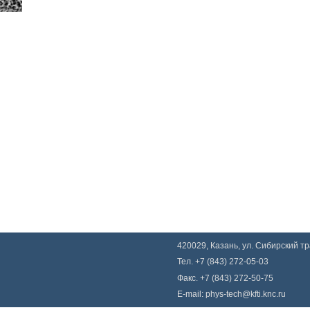
420029, Казань, ул. Сибирский тра
Тел. +7 (843) 272-05-03
Факс. +7 (843) 272-50-75
E-mail:
phys-tech@kfti.knc.ru