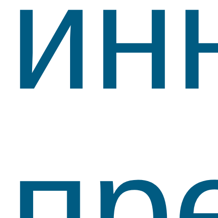
ин
пр