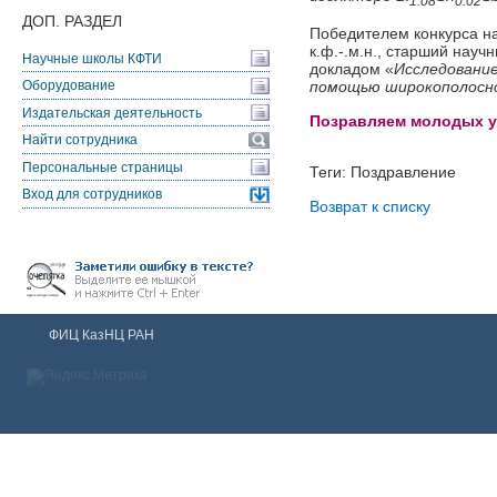
1.08
0.02
ДОП. РАЗДЕЛ
Победителем конкурса н
к.ф.-.м.н., старший нау
Научные школы КФТИ
докладом «
Исследование
помощью широкополосн
Оборудование
Издательская деятельность
Позравляем молодых у
Найти сотрудника
Персональные страницы
Теги: Поздравление
Вход для сотрудников
Возврат к списку
ФИЦ КазНЦ РАН