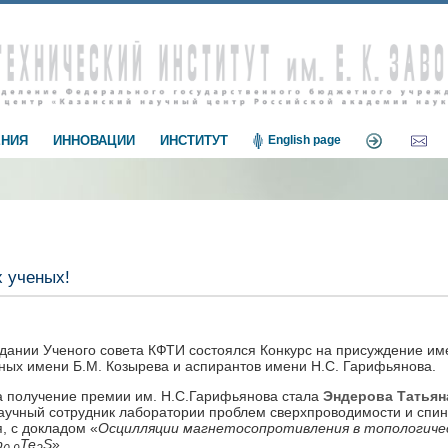
НИЯ
ИННОВАЦИИ
ИНСТИТУТ
English page
 ученых!
едании Ученого совета КФТИ состоялся Конкурс на присуждение и
ных имени Б.М. Козырева и аспирантов имени Н.С. Гарифьянова.
а получение премии им. Н.С.Гарифьянова стала
Эндерова Татьян
аучный сотрудник лаборатории проблем сверхпроводимости и спин
я, с докладом «
Осцилляции магнетосопротивления в топологиче
b
Te
S
».