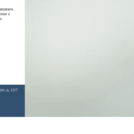
амович
,
ики с
с
кт, д. 10/7