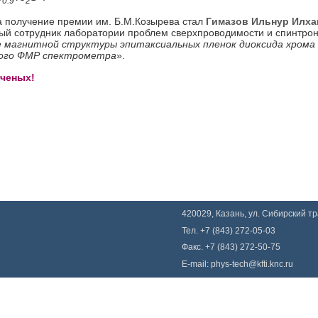
0.9
2
а получение премии им. Б.М.Козырева стал
Гимазов Ильнур Илх
чный сотрудник лаборатории проблем сверхпроводимости и спинтрон
 магнитной структуры эпитаксиальных пленок диоксида хрома 
ого ФМР спектрометра
».
ченых!
420029, Казань, ул. Сибирский тра
Тел. +7 (843) 272-05-03
Факс. +7 (843) 272-50-75
E-mail:
phys-tech@kfti.knc.ru