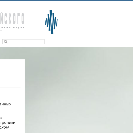
менных
а
троники,
ском