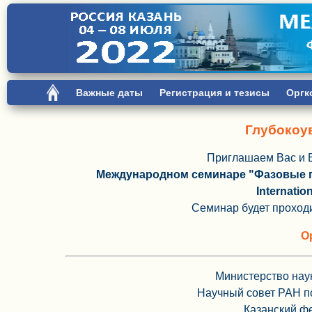
Важные даты
Регистрация и тезисы
Оргк
Глубокоу
Приглашаем Вас и В
Международном семинаре "Фазовые п
Internatio
Семинар будет проход
О
Министерство нау
Научный совет РАН п
Казанский ф