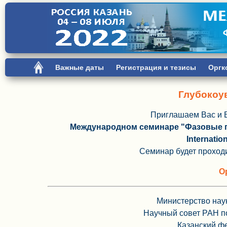
Важные даты
Регистрация и тезисы
Оргк
Глубокоу
Приглашаем Вас и В
Международном семинаре "Фазовые п
Internatio
Семинар будет проход
О
Министерство нау
Научный совет РАН п
Казанский ф